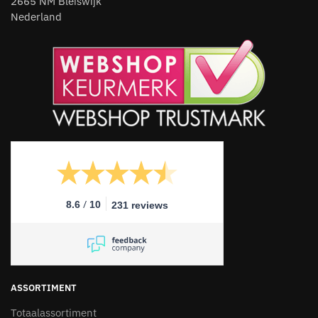
2665 NM Bleiswijk
Nederland
/
8.6
10
231 reviews
ASSORTIMENT
Totaalassortiment