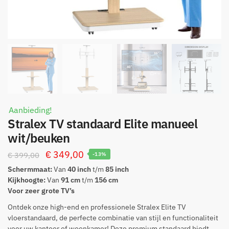
Aanbieding!
Stralex TV standaard Elite manueel
wit/beuken
Oorspronkelijke
Huidige
€
349,00
€
399,00
-13%
prijs
prijs
Schermmaat:
Van
40 inch
t/m
85 inch
Kijkhoogte:
Van
91 cm
t/m
156 cm
was:
is:
Voor zeer grote TV’s
€ 399,00.
€ 349,00.
Ontdek onze high-end en professionele Stralex Elite TV
vloerstandaard, de perfecte combinatie van stijl en functionaliteit
voor uw kantoor of woonkamer! Deze premium standaard biedt