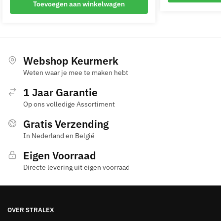
Toevoegen aan winkelwagen
was:
is:
€ 128
€ 36,00.
€ 24,00.
Webshop Keurmerk
Weten waar je mee te maken hebt
1 Jaar Garantie
Op ons volledige Assortiment
Gratis Verzending
In Nederland en België
Eigen Voorraad
Directe levering uit eigen voorraad
OVER STRALEX