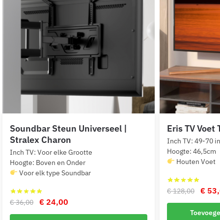
Soundbar Steun Universeel |
Eris TV Voet 
Stralex Charon
Inch TV: 49-70 i
Hoogte: 46,5cm
Inch TV: Voor elke Grootte
Houten Voet
Hoogte: Boven en Onder
Voor elk type Soundbar
Oorsp
€
53,
€
128,00
Oorspronkelijke
Huidige
€
24,00
prijs
€
36,00
Toevoege
prijs
prijs
was: