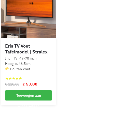
Eris TV Voet
Tafelmodel | Stralex
Inch TV: 49-70 inch
Hoogte: 46,5cm
Houten Voet
Oorspronkelijke
Huidige
€
53,00
€
128,00
prijs
prijs
Toevoegen aan
was:
is:
€ 128,00.
€ 53,00.
winkelwagen