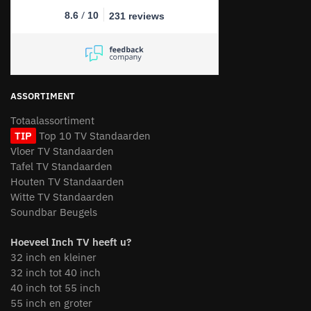
/
8.6
10
231 reviews
ASSORTIMENT
Totaalassortiment
TIP
Top 10 TV Standaarden
Vloer TV Standaarden
Tafel TV Standaarden
Houten TV Standaarden
Witte TV Standaarden
Soundbar Beugels
Hoeveel Inch TV heeft u?
32 inch en kleiner
32 inch tot 40 inch
40 inch tot 55 inch
55 inch en groter