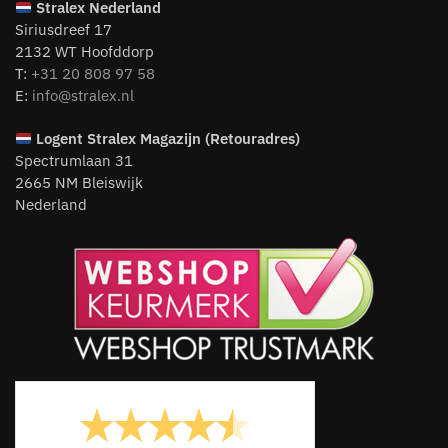
Stralex Nederland
Siriusdreef 17
2132 WT Hoofddorp
T:
+31 20 808 97 58
E:
info@stralex.nl
Logent
Stralex Magazijn (Retouradres)
Spectrumlaan 31
2665 NM Bleiswijk
Nederland