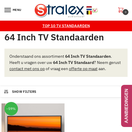
Skip
Skip
to
to
MENU
0
navigation
content
TOP 10 TV STANDAARDEN
64 Inch TV Standaarden
Onderstaand ons assortiment
64 Inch TV Standaarden
.
Heeft u vragen over uw
64 Inch TV Standaard
? Neem gerust
contact met ons op
of vraag een
offerte op maat
aan.
AANBIEDINGEN
SHOW FILTERS
-59%