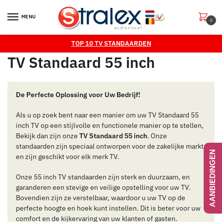
Skip
Skip
to
to
MENU
0
navigation
content
TOP 10 TV STANDAARDEN
TV Standaard 55 inch
De Perfecte Oplossing voor Uw Bedrijf!
Als u op zoek bent naar een manier om uw TV Standaard 55
inch TV op een stijlvolle en functionele manier op te stellen,
Bekijk dan zijn onze
TV Standaard 55 inch
. Onze
standaarden zijn speciaal ontworpen voor de zakelijke markt
AANBIEDINGEN
en zijn geschikt voor elk merk TV.
Onze 55 inch TV standaarden zijn sterk en duurzaam, en
garanderen een stevige en veilige opstelling voor uw TV.
Bovendien zijn ze verstelbaar, waardoor u uw TV op de
perfecte hoogte en hoek kunt instellen. Dit is beter voor uw
comfort en de kijkervaring van uw klanten of gasten.