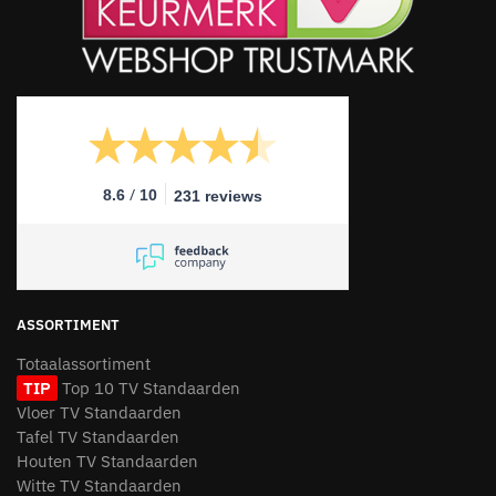
/
8.6
10
231 reviews
ASSORTIMENT
Totaalassortiment
TIP
Top 10 TV Standaarden
Vloer TV Standaarden
Tafel TV Standaarden
Houten TV Standaarden
Witte TV Standaarden