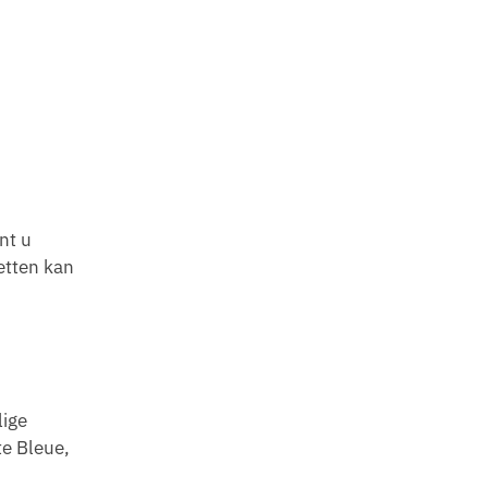
nt u
etten kan
lige
te Bleue,