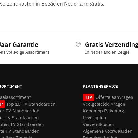
e verzendkosten in België en Nederland gratis.
Jaar Garantie
Gratis Verzendin
ons volledige Assortiment
In Nederland en België
SORTIMENT
KLANTENSERVICE
taalassortiment
TIP
Offerte aanvragen
IP
Top 10 TV Standaarden
Veelgestelde Vragen
oer TV Standaarden
Kopen op Rekening
fel TV Standaarden
Levertijden
uten TV Standaarden
Verzendkosten
tte TV Standaarden
Algemene voorwaarden
undbar Beugels
Betaalmethoden