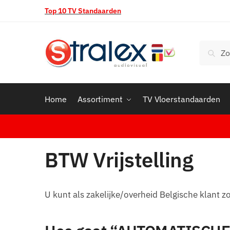
Skip
Skip
Top 10 TV Standaarden
to
to
navigation
content
Zoeken
Zoek
naar:
Home
Assortiment
TV Vloerstandaarden
BTW Vrijstelling
U kunt als zakelijke/overheid Belgische klant z