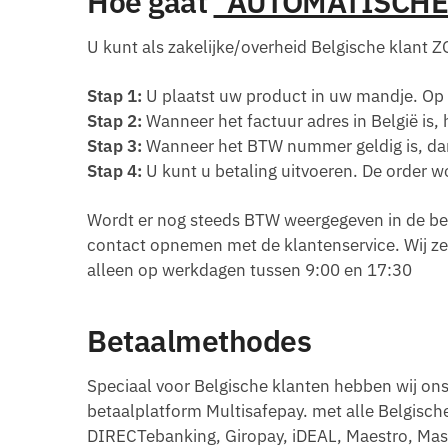
Hoe gaat
“AUTOMATISCHE B
U kunt als zakelijke/overheid Belgische klant 
Stap 1:
U plaatst uw product in uw mandje. O
Stap 2:
Wanneer het factuur adres in België is
Stap 3:
Wanneer het BTW nummer geldig is, dan
Stap 4:
U kunt u betaling uitvoeren. De order 
Wordt er nog steeds BTW weergegeven in de best
contact opnemen met de klantenservice. Wij ze
alleen op werkdagen tussen 9:00 en 17:30
Betaalmethodes
Speciaal voor Belgische klanten hebben wij ons
betaalplatform Multisafepay. met alle Belgisc
DIRECTebanking, Giropay, iDEAL, Maestro, Maste