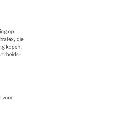
ing op
tralex, die
ing kopen.
overheids-
e voor