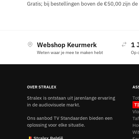
Gratis; bij bestellingen boven de €50,00 zijn d
Webshop Keurmerk
1 
Weten waar je mee te maken hebt
Op 
OVER STRALEX
AS
Stralex is ontstaan uit jarenlange ervaring
To
in de audiovisuele markt.
T
Vl
Ons aanbod TV Standaarden bieden een
Ta
oplossing voor elke situatie.
Ho
Wi
Stralex België
So