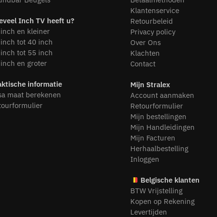
Klantenservice
eveel Inch TV heeft u?
Retourbeleid
inch en kleiner
Privacy policy
inch tot 40 inch
Over Ons
inch tot 55 inch
Klachten
inch en groter
Contact
aktische informatie
Mijn Stralex
sa maat berekenen
Account aanmaken
tourformulier
Retourformulier
Mijn bestellingen
Mijn Handleidingen
Mijn Facturen
Herhaalbestelling
Inloggen
Belgische klanten
BTW Vrijstelling
Kopen op Rekening
Levertijden