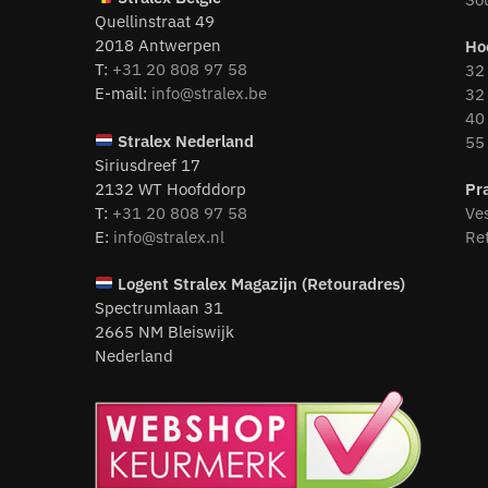
Quellinstraat 49
2018 Antwerpen
Ho
T:
+31 20 808 97 58
32 
E-mail:
info@stralex.be
32 
40 
Stralex Nederland
55 
Siriusdreef 17
2132 WT Hoofddorp
Pr
T:
+31 20 808 97 58
Ve
E:
info@stralex.nl
Re
Logent
Stralex Magazijn (Retouradres)
Spectrumlaan 31
2665 NM Bleiswijk
Nederland