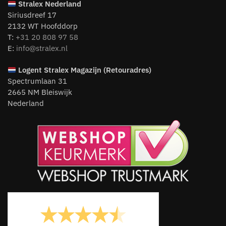
Stralex Nederland
Siriusdreef 17
2132 WT Hoofddorp
T:
+31 20 808 97 58
E:
info@stralex.nl
Logent
Stralex Magazijn (Retouradres)
Spectrumlaan 31
2665 NM Bleiswijk
Nederland