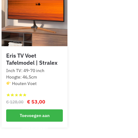
Eris TV Voet
Tafelmodel | Stralex
Inch TV: 49-70 inch
Hoogte: 46,5cm
Houten Voet
Oorspronkelijke
Huidige
€
53,00
€
128,00
prijs
prijs
Toevoegen aan
was:
is:
€ 128,00.
€ 53,00.
winkelwagen