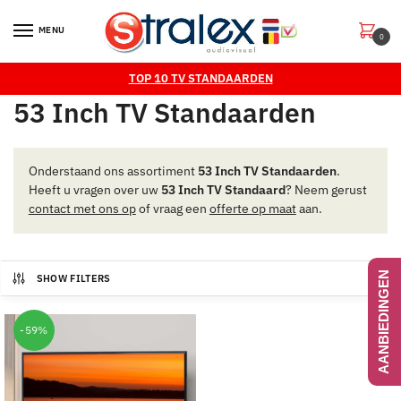
Skip
Skip
to
to
MENU
0
navigation
content
TOP 10 TV STANDAARDEN
53 Inch TV Standaarden
Onderstaand ons assortiment
53 Inch TV Standaarden
.
Heeft u vragen over uw
53 Inch TV Standaard
? Neem gerust
contact met ons op
of vraag een
offerte op maat
aan.
AANBIEDINGEN
SHOW FILTERS
-59%