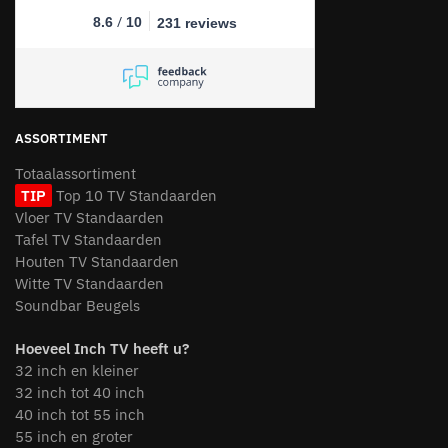
/
8.6
10
231 reviews
ASSORTIMENT
Totaalassortiment
TIP
Top 10 TV Standaarden
Vloer TV Standaarden
Tafel TV Standaarden
Houten TV Standaarden
Witte TV Standaarden
Soundbar Beugels
Hoeveel Inch TV heeft u?
32 inch en kleiner
32 inch tot 40 inch
40 inch tot 55 inch
55 inch en groter