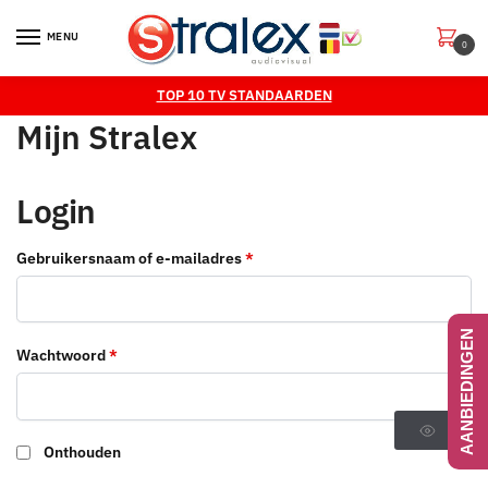
Skip
Skip
to
to
MENU
0
navigation
content
TOP 10 TV STANDAARDEN
Mijn Stralex
Login
Vereist
Gebruikersnaam of e-mailadres
*
AANBIEDINGEN
Vereist
Wachtwoord
*
Onthouden