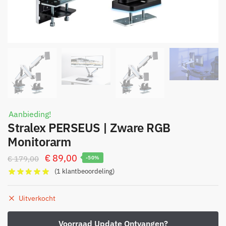
Aanbieding!
Stralex PERSEUS | Zware RGB
Monitorarm
Oorspronkelijke
Huidige
€
89,00
€
179,00
-50%
prijs
prijs
(
1
klantbeoordeling)
was:
is:
€ 179,00.
€ 89,00.
Uitverkocht