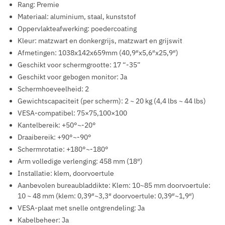
Rang: Premie
Materiaal: aluminium, staal, kunststof
Oppervlakteafwerking: poedercoating
Kleur: matzwart en donkergrijs, matzwart en grijswit
Afmetingen: 1038x142x659mm (40,9″x5,6″x25,9″)
Geschikt voor schermgrootte: 17 “-35”
Geschikt voor gebogen monitor: Ja
Schermhoeveelheid: 2
Gewichtscapaciteit (per scherm): 2 ~ 20 kg (4,4 lbs ~ 44 lbs)
VESA-compatibel: 75×75,100×100
Kantelbereik: +50°~-20°
Draaibereik: +90°~-90°
Schermrotatie: +180°~-180°
Arm volledige verlenging: 458 mm (18″)
Installatie: klem, doorvoertule
Aanbevolen bureaubladdikte: Klem: 10~85 mm doorvoertule:
10 ~ 48 mm (klem: 0,39″~3,3″ doorvoertule: 0,39″~1,9″)
VESA-plaat met snelle ontgrendeling: Ja
Kabelbeheer: Ja