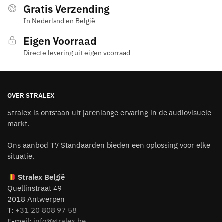
Gratis Verzending
In Nederland en België
Eigen Voorraad
Directe levering uit eigen voorraad
OVER STRALEX
Stralex is ontstaan uit jarenlange ervaring in de audiovisuele
markt.
Ons aanbod TV Standaarden bieden een oplossing voor elke
situatie.
Stralex België
Quellinstraat 49
2018 Antwerpen
T:
+31 20 808 97 58
E-mail:
info@stralex.be