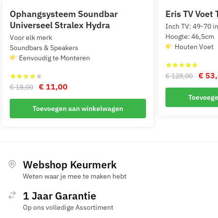
Ophangsysteem Soundbar
Eris TV Voet 
Universeel Stralex Hydra
Inch TV: 49-70 i
Hoogte: 46,5cm
Voor elk merk
Houten Voet
Soundbars & Speakers
Eenvoudig te Monteren
Oorsp
€
53,
€
128,00
Oorspronkelijke
Huidige
€
11,00
prijs
€
18,00
Toevoege
prijs
prijs
was:
Toevoegen aan winkelwagen
was:
is:
€ 128
€ 18,00.
€ 11,00.
Webshop Keurmerk
Weten waar je mee te maken hebt
1 Jaar Garantie
Op ons volledige Assortiment