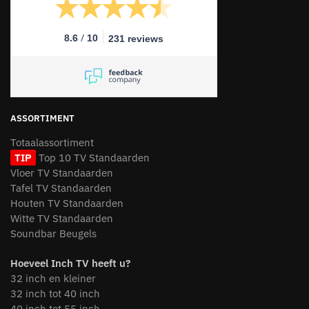
/
8.6
10
231 reviews
ASSORTIMENT
Totaalassortiment
TIP
Top 10 TV Standaarden
Vloer TV Standaarden
Tafel TV Standaarden
Houten TV Standaarden
Witte TV Standaarden
Soundbar Beugels
Hoeveel Inch TV heeft u?
32 inch en kleiner
32 inch tot 40 inch
40 inch tot 55 inch