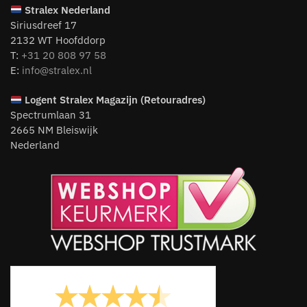
Stralex Nederland
Siriusdreef 17
2132 WT Hoofddorp
T:
+31 20 808 97 58
E:
info@stralex.nl
Logent
Stralex Magazijn (Retouradres)
Spectrumlaan 31
2665 NM Bleiswijk
Nederland