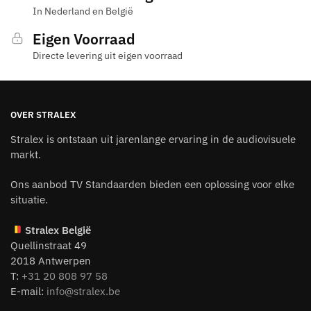
In Nederland en België
Eigen Voorraad
Directe levering uit eigen voorraad
OVER STRALEX
Stralex is ontstaan uit jarenlange ervaring in de audiovisuele
markt.
Ons aanbod TV Standaarden bieden een oplossing voor elke
situatie.
Stralex België
Quellinstraat 49
2018 Antwerpen
T:
+31 20 808 97 58
E-mail:
info@stralex.be