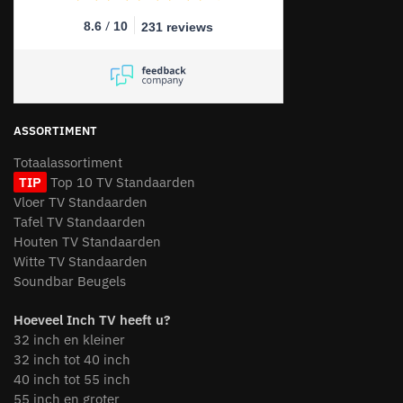
/
8.6
10
231 reviews
ASSORTIMENT
Totaalassortiment
TIP
Top 10 TV Standaarden
Vloer TV Standaarden
Tafel TV Standaarden
Houten TV Standaarden
Witte TV Standaarden
Soundbar Beugels
Hoeveel Inch TV heeft u?
32 inch en kleiner
32 inch tot 40 inch
40 inch tot 55 inch
55 inch en groter