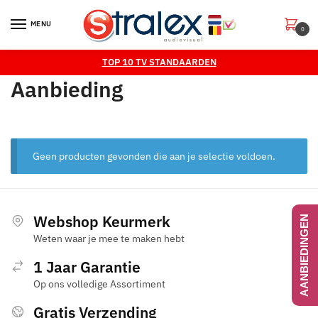
Skip
Skip
to
to
MENU
0
navigation
content
TOP 10 TV STANDAARDEN
Aanbieding
Geen producten gevonden die aan je selectie voldoen.
Webshop Keurmerk
AANBIEDINGEN
Weten waar je mee te maken hebt
1 Jaar Garantie
Op ons volledige Assortiment
Gratis Verzending