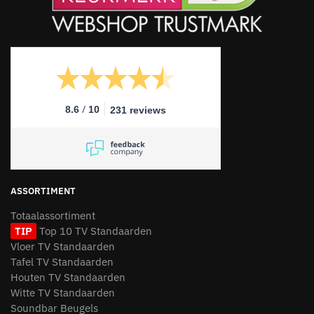
/
8.6
10
231 reviews
ASSORTIMENT
Totaalassortiment
TIP
Top 10 TV Standaarden
Vloer TV Standaarden
Tafel TV Standaarden
Houten TV Standaarden
Witte TV Standaarden
Soundbar Beugels