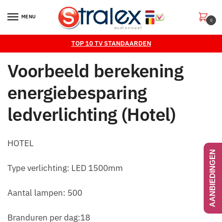
Skip
Skip
to
to
MENU
0
navigation
content
TOP 10 TV STANDAARDEN
Voorbeeld berekening
energiebesparing
ledverlichting (Hotel)
HOTEL
AANBIEDINGEN
Type verlichting: LED 1500mm
Aantal lampen: 500
Branduren per dag:18