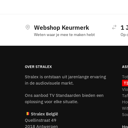
Webshop Keurmerk
1 
Weten waar je mee te maken hebt
Op 
OVER STRALEX
AS
Stralex is ontstaan uit jarenlange ervaring
To
in de audiovisuele markt.
T
Vl
Ons aanbod TV Standaarden bieden een
Ta
oplossing voor elke situatie.
Ho
Wi
Stralex België
So
Quellinstraat 49
2018 Antwerpen
Ho