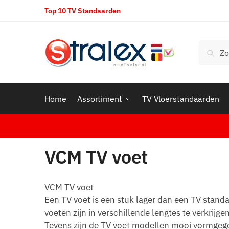
Skip
Skip
Top 10 TV Standaarden
to
to
navigation
content
Zoeken
Zoek
naar:
Home
Assortiment
TV Vloerstandaarden
VCM TV voet
VCM TV voet
Een TV voet is een stuk lager dan een TV stan
voeten zijn in verschillende lengtes te verkrijg
Tevens zijn de TV voet modellen mooi vormgege