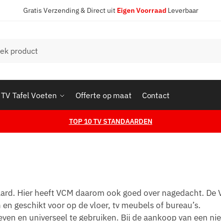
Gratis Verzending & Direct uit
Eigen Voorraad
Leverbaar
en
TV Tafel Voeten
Offerte op maat
Contact
TOP 10 TV STANDAARDEN
daard. Hier heeft VCM daarom ook goed over nagedacht. De
en en geschikt voor op de vloer, tv meubels of bureau’s.
ven en universeel te gebruiken. Bij de aankoop van een n