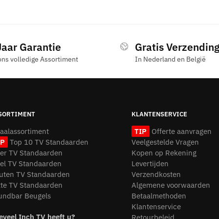
Jaar Garantie
Gratis Verzendin
ons volledige Assortiment
In Nederland en België
SORTIMENT
KLANTENSERVICE
taalassortiment
TIP
Offerte aanvragen
IP
Top 10 TV Standaarden
Veelgestelde Vragen
oer TV Standaarden
Kopen op Rekening
fel TV Standaarden
Levertijden
uten TV Standaarden
Verzendkosten
tte TV Standaarden
Algemene voorwaarden
undbar Beugels
Betaalmethoden
Klantenservice
eveel Inch TV heeft u?
Retourbeleid