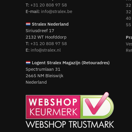
T:
+31 20 808 97 58
32 
E-mail:
info@stralex.be
32 
40 
Stralex Nederland
55 
Siriusdreef 17
2132 WT Hoofddorp
Pr
T:
+31 20 808 97 58
Ve
E:
info@stralex.nl
Re
Logent
Stralex Magazijn (Retouradres)
Spectrumlaan 31
2665 NM Bleiswijk
Nederland