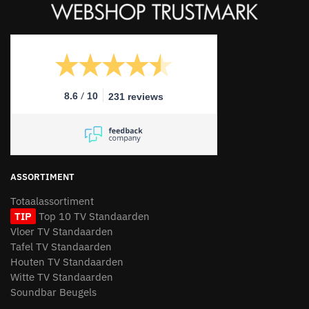
/
8.6
10
231 reviews
ASSORTIMENT
Totaalassortiment
TIP
Top 10 TV Standaarden
Vloer TV Standaarden
Tafel TV Standaarden
Houten TV Standaarden
Witte TV Standaarden
Soundbar Beugels