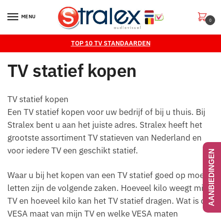
Skip
Skip
to
to
MENU
0
navigation
content
TOP 10 TV STANDAARDEN
TV statief kopen
TV statief kopen
Een TV statief kopen voor uw bedrijf of bij u thuis. Bij
Stralex bent u aan het juiste adres. Stralex heeft het
grootste assortiment TV statieven van Nederland en
voor iedere TV een geschikt statief.
AANBIEDINGEN
Waar u bij het kopen van een TV statief goed op moet
letten zijn de volgende zaken. Hoeveel kilo weegt mijn
TV en hoeveel kilo kan het TV statief dragen. Wat is de
VESA maat van mijn TV en welke VESA maten