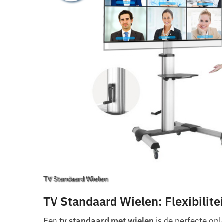
TV Standaard Wielen
TV Standaard Wielen: Flexibilite
Een
tv standaard met wielen
is de perfecte opl