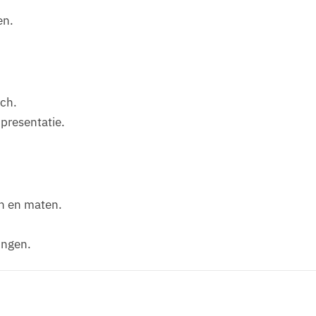
en.
ch.
presentatie.
en en maten.
ingen.