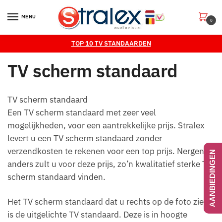
Skip
Skip
to
to
MENU
0
navigation
content
TOP 10 TV STANDAARDEN
TV scherm standaard
TV scherm standaard
Een TV scherm standaard met zeer veel
mogelijkheden, voor een aantrekkelijke prijs. Stralex
levert u een TV scherm standaard zonder
verzendkosten te rekenen voor een top prijs. Nergens
AANBIEDINGEN
anders zult u voor deze prijs, zo’n kwalitatief sterke TV
scherm standaard vinden.
Het TV scherm standaard dat u rechts op de foto ziet,
is de uitgelichte TV standaard. Deze is in hoogte