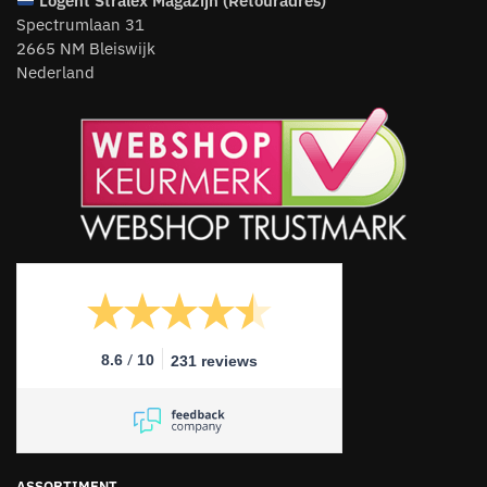
Logent
Stralex Magazijn (Retouradres)
Spectrumlaan 31
2665 NM Bleiswijk
Nederland
/
8.6
10
231 reviews
ASSORTIMENT