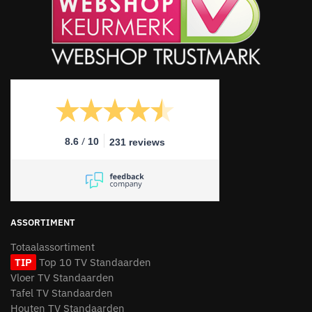
/
8.6
10
231 reviews
ASSORTIMENT
Totaalassortiment
TIP
Top 10 TV Standaarden
Vloer TV Standaarden
Tafel TV Standaarden
Houten TV Standaarden