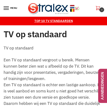
Skip
Skip
to
to
MENU
0
navigation
content
TOP 10 TV STANDAARDEN
TV op standaard
TV op standaard
Een TV op standaard vergroot u bereik. Mensen
kunnen beter zien wat u afbeeld op de TV. Dit kan
handig zijn voor presentaties, vergaderingen, beurzen
AANBIEDINGEN
of trainingen/lesgeven.
Een TV op standaard is echter een lastige aankoop. Er
is veel aanbod en soms kunt u niet goed het verschil
zien tussen een dure versie en goedkope versie.
Daarom hebben wij een TV op standaard die duidelijk