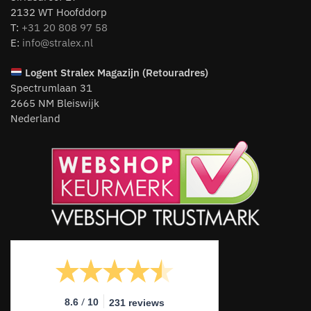
2132 WT Hoofddorp
T:
+31 20 808 97 58
E:
info@stralex.nl
Logent
Stralex Magazijn (Retouradres)
Spectrumlaan 31
2665 NM Bleiswijk
Nederland
/
8.6
10
231 reviews