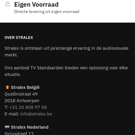
Eigen Voorraad
Directe levering uit eigen voorraad
OVER STRALEX
Stralex is ontstaan uit jarenlange ervaring in de audiovisuele
markt.
Ons aanbod TV Standaarden bieden een oplossing voor elke
situatie.
Stralex België
Quellinstraat 49
2018 Antwerpen
T:
+31 20 808 97 58
E-mail:
info@stralex.be
Stralex Nederland
Siriusdreef 17