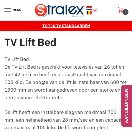
Skip
Skip
to
to
MENU
0
navigation
content
TOP 10 TV STANDAARDEN
TV Lift Bed
TV Lift Bed
De TV Lift Bed is geschikt voor televisies van 26 tot en
met 42 inch en heeft een draagkracht van maximaal
100 kilo. De hoogte van de lift is instelbaar van 600 tot
1300 mm en wordt aangedreven door een sterke en
AANBIEDINGEN
betrouwbare elektromotor.
De lift heeft een instelbare slag van maximaal 700
mm, een hefsnelheid van 28 mm/sec en een capaciteit
van maximaal 100 kilo. De lift wordt compleet