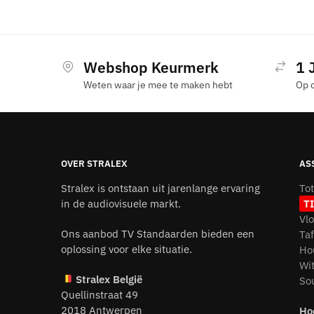
Webshop Keurmerk
1 
Weten waar je mee te maken hebt
Op 
OVER STRALEX
AS
Stralex is ontstaan uit jarenlange ervaring
To
in de audiovisuele markt.
T
Vl
Ons aanbod TV Standaarden bieden een
Ta
oplossing voor elke situatie.
Ho
Wi
Stralex België
So
Quellinstraat 49
2018 Antwerpen
Ho