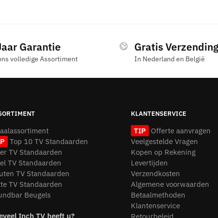
Jaar Garantie
Gratis Verzendin
ons volledige Assortiment
In Nederland en België
SORTIMENT
KLANTENSERVICE
taalassortiment
TIP
Offerte aanvragen
IP
Top 10 TV Standaarden
Veelgestelde Vragen
oer TV Standaarden
Kopen op Rekening
fel TV Standaarden
Levertijden
uten TV Standaarden
Verzendkosten
tte TV Standaarden
Algemene voorwaarden
undbar Beugels
Betaalmethoden
Klantenservice
eveel Inch TV heeft u?
Retourbeleid