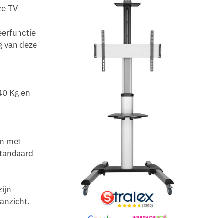
ze TV
eerfunctie
g van deze
 40 Kg en
an met
standaard
ijn
aanzicht.