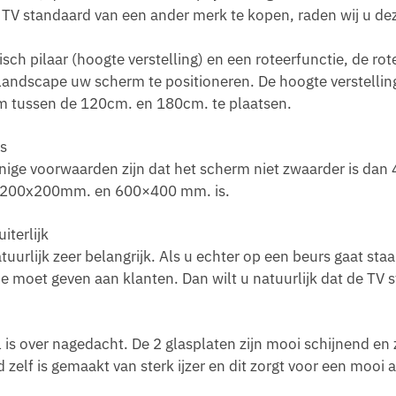
 TV standaard van een ander merk te kopen, raden wij u de
sch pilaar (hoogte verstelling) en een roteerfunctie, de rot
n Landscape uw scherm te positioneren. De hoogte verstellin
m tussen de 120cm. en 180cm. te plaatsen.
’s
enige voorwaarden zijn dat het scherm niet zwaarder is dan
e 200x200mm. en 600×400 mm. is.
iterlijk
tuurlijk zeer belangrijk. Als u echter op een beurs gaat sta
ie moet geven aan klanten. Dan wilt u natuurlijk dat de TV 
is over nagedacht. De 2 glasplaten zijn mooi schijnend en z
zelf is gemaakt van sterk ijzer en dit zorgt voor een mooi 