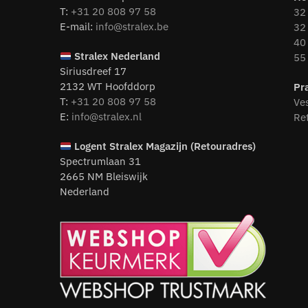
T:
+31 20 808 97 58
32 
E-mail:
info@stralex.be
32 
40 
Stralex Nederland
55 
Siriusdreef 17
2132 WT Hoofddorp
Pr
T:
+31 20 808 97 58
Ve
E:
info@stralex.nl
Re
Logent
Stralex Magazijn (Retouradres)
Spectrumlaan 31
2665 NM Bleiswijk
Nederland