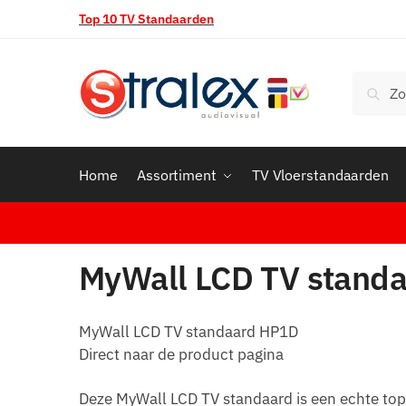
Skip
Skip
Top 10 TV Standaarden
to
to
navigation
content
Zoeken
Zoek
naar:
Home
Assortiment
TV Vloerstandaarden
MyWall LCD TV stand
MyWall LCD TV standaard HP1D
Direct naar de product pagina
Deze MyWall LCD TV standaard is een echte topk