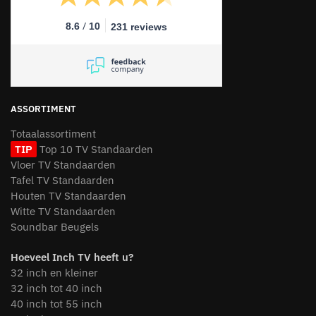
/
8.6
10
231 reviews
ASSORTIMENT
Totaalassortiment
TIP
Top 10 TV Standaarden
Vloer TV Standaarden
Tafel TV Standaarden
Houten TV Standaarden
Witte TV Standaarden
Soundbar Beugels
Hoeveel Inch TV heeft u?
32 inch en kleiner
32 inch tot 40 inch
40 inch tot 55 inch