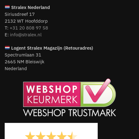
Stralex Nederland
Siriusdreef 17
2132 WT Hoofddorp
T:
+31 20 808 97 58
E:
info@stralex.nl
Logent
Stralex Magazijn (Retouradres)
Spectrumlaan 31
2665 NM Bleiswijk
Nederland