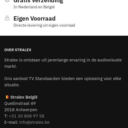
Gratis Verzending
In Nederland en België
Eigen Voorraad
Directe levering uit eigen voorraad
OVER STRALEX
Stralex is ontstaan uit jarenlange ervaring in de audiovisuele
markt.
Ons aanbod TV Standaarden bieden een oplossing voor elke
situatie.
Stralex België
Quellinstraat 49
2018 Antwerpen
T:
+31 20 808 97 58
E-mail:
info@stralex.be