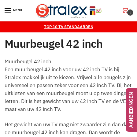
Skip
Skip
to
to
MENU
0
navigation
content
TOP 10 TV STANDAARDEN
Muurbeugel 42 inch
Muurbeugel 42 inch
Een muurbeugel 42 inch voor uw 42 inch TV is bij
Stralex makkelijk uit te kiezen. Vrijwel alle beugels zijn
universeel en passen zeker voor een 42 inch TV. Bij het
uitkiezen van een muurbeugel moet u op twee dingen
AANBIEDINGEN
letten. Dit is het gewicht van uw 42 inch TV en de VESA
maat van uw 42 inch TV.
Het gewicht van uw TV mag niet zwaarder zijn dan dat
de muurbeugel 42 inch kan dragen. Dan wordt de