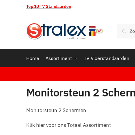
Skip
Skip
Top 10 TV Standaarden
to
to
navigation
content
Zoeken
Zoek
naar:
Home
Assortiment
TV Vloerstandaarden
Monitorsteun 2 Scher
Monitorsteun 2 Schermen
Klik hier voor ons Totaal Assortiment