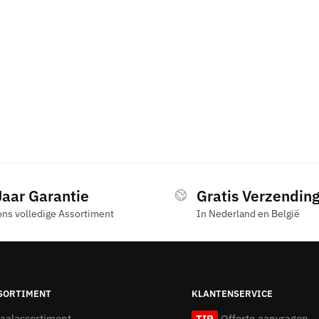
Jaar Garantie
Gratis Verzendin
ons volledige Assortiment
In Nederland en België
SORTIMENT
KLANTENSERVICE
taalassortiment
TIP
Offerte aanvragen