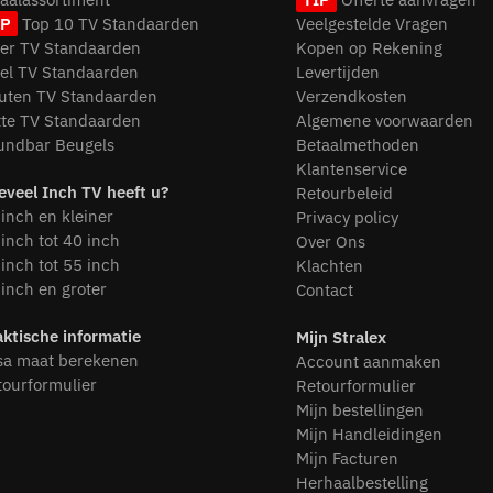
IP
Top 10 TV Standaarden
Veelgestelde Vragen
oer TV Standaarden
Kopen op Rekening
fel TV Standaarden
Levertijden
uten TV Standaarden
Verzendkosten
tte TV Standaarden
Algemene voorwaarden
undbar Beugels
Betaalmethoden
Klantenservice
eveel Inch TV heeft u?
Retourbeleid
inch en kleiner
Privacy policy
inch tot 40 inch
Over Ons
inch tot 55 inch
Klachten
inch en groter
Contact
aktische informatie
Mijn Stralex
sa maat berekenen
Account aanmaken
tourformulier
Retourformulier
Mijn bestellingen
Mijn Handleidingen
Mijn Facturen
Herhaalbestelling