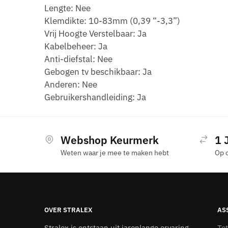
Lengte: Nee
Klemdikte: 10-83mm (0,39 “-3,3”)
Vrij Hoogte Verstelbaar: Ja
Kabelbeheer: Ja
Anti-diefstal: Nee
Gebogen tv beschikbaar: Ja
Anderen: Nee
Gebruikershandleiding: Ja
Webshop Keurmerk
1 
Weten waar je mee te maken hebt
Op 
OVER STRALEX
AS
Stralex is ontstaan uit jarenlange ervaring
To