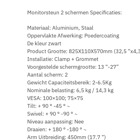
Monitorsteun 2 schermen Specificaties:
Materiaal: Aluminium, Staal
Oppervlakte Afwerking: Poedercoating
De kleur zwart
Product Grootte: 825X110X570mm (32,5 “x4,3
Installatie: Clamp + Grommet
Voorgestelde schermgrootte: 13 “-27”
Aantal scherm: 2
Gewicht Capaciteitsbereik: 2-6.5Kg
Nominale belasting: 6,5 kg / 14,3 kg
VESA: 100×100; 75×75
Tilt: + 90 ° -45 ° ~
Swivel: + 90 ° -90 ° ~
Niveau aanpassing: Nee
Draaien: + 180 ° -180 ° ~
Arm Uitbreiding: 450mm (17.7 “)