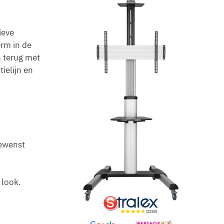
ieve
rm in de
 terug met
ielijn en
gewenst
 look.