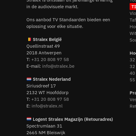
in de audiovisuele markt.
T
Vl
Ons aanbod TV Standaarden bieden een
Ta
oplossing voor elke situatie.
Ho
Wi
Stralex België
So
Quellinstraat 49
2018 Antwerpen
Ho
T:
+31 20 808 97 58
32 
E-mail:
info@stralex.be
32 
40 
Stralex Nederland
55 
Siriusdreef 17
2132 WT Hoofddorp
Pr
T:
+31 20 808 97 58
Ve
E:
info@stralex.nl
Re
Logent
Stralex Magazijn (Retouradres)
Spectrumlaan 31
2665 NM Bleiswijk