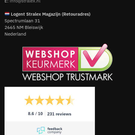
E:
info@stralex.nl
Logent
Stralex Magazijn (Retouradres)
Spectrumlaan 31
2665 NM Bleiswijk
Nederland
/
8.6
10
231 reviews