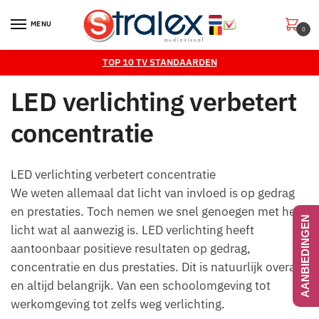
Skip
Skip
to
to
MENU
0
navigation
content
TOP 10 TV STANDAARDEN
LED verlichting verbetert
concentratie
LED verlichting verbetert concentratie
We weten allemaal dat licht van invloed is op gedrag
en prestaties. Toch nemen we snel genoegen met het
AANBIEDINGEN
licht wat al aanwezig is. LED verlichting heeft
aantoonbaar positieve resultaten op gedrag,
concentratie en dus prestaties. Dit is natuurlijk overal
en altijd belangrijk. Van een schoolomgeving tot
werkomgeving tot zelfs weg verlichting.