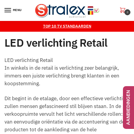
Skip
Skip
to
to
MENU
0
navigation
content
TOP 10 TV STANDAARDEN
LED verlichting Retail
LED verlichting Retail
In winkels in de retail is verlichting zeer belangrijk,
immers een juiste verlichting brengt klanten in een
koopstemming.
AANBIEDINGEN
Dit begint in de etalage, door een effectieve verlichting
zullen mensen gefascineerd stil blijven staan. In de
verkoopruimte vervult het licht verschillende rollen:
van eenvoudige oriëntatie via de accentuering van de
producten tot de aankleding van de hele