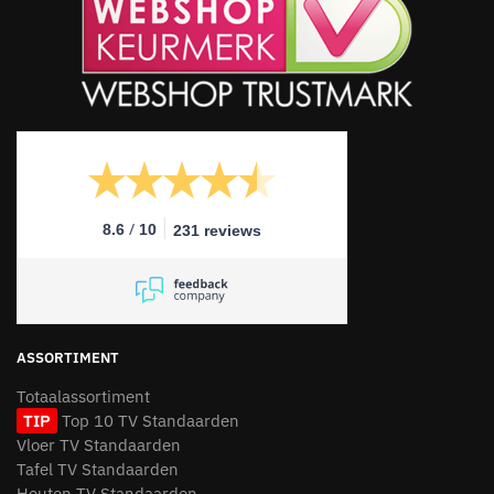
/
8.6
10
231 reviews
ASSORTIMENT
Totaalassortiment
TIP
Top 10 TV Standaarden
Vloer TV Standaarden
Tafel TV Standaarden
Houten TV Standaarden