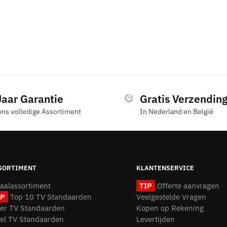
Jaar Garantie
Gratis Verzendin
ons volledige Assortiment
In Nederland en België
SORTIMENT
KLANTENSERVICE
taalassortiment
TIP
Offerte aanvragen
IP
Top 10 TV Standaarden
Veelgestelde Vragen
oer TV Standaarden
Kopen op Rekening
fel TV Standaarden
Levertijden