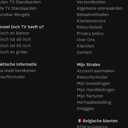
uten TV Standaarden
Verzendkosten
tte TV Standaarden
Algemene voorwaarden
undbar Beugels
Betaalmethoden
Klantenservice
eveel Inch TV heeft u?
Retourbeleid
inch en kleiner
Privacy policy
inch tot 40 inch
Over Ons
inch tot 55 inch
Klachten
inch en groter
Contact
aktische informatie
Mijn Stralex
sa maat berekenen
Account aanmaken
tourformulier
Retourformulier
Mijn bestellingen
Mijn Handleidingen
Mijn Facturen
Herhaalbestelling
Inloggen
Belgische klanten
BTW Vrijstelling