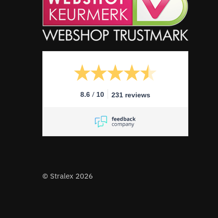
/
8.6
10
231 reviews
© Stralex 2026