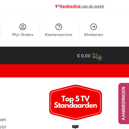
Aanbieding
van de week
Mijn Stralex
Klantenservice
Afrekenen
€
0,00
0
AANBIEDINGEN
men
oor