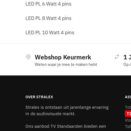
LED PL 6 Watt 4 pins
LED PL 8 Watt 4 pins
LED PL 10 Watt 4 pins
Webshop Keurmerk
1 
Weten waar je mee te maken hebt
Op 
OVER STRALEX
AS
Stralex is ontstaan uit jarenlange ervaring
To
in de audiovisuele markt.
T
Vl
Ons aanbod TV Standaarden bieden een
Ta