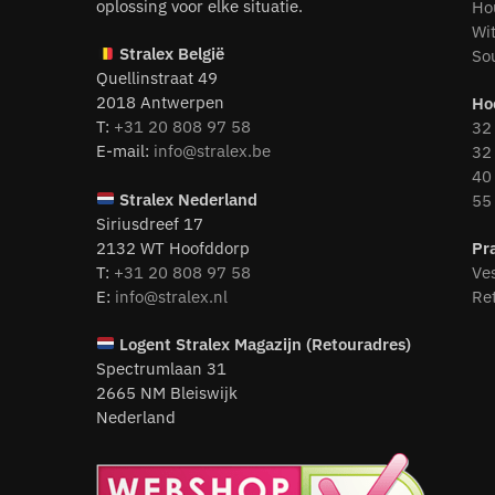
oplossing voor elke situatie.
Ho
Wi
Stralex België
So
Quellinstraat 49
2018 Antwerpen
Ho
T:
+31 20 808 97 58
32 
E-mail:
info@stralex.be
32 
40 
Stralex Nederland
55 
Siriusdreef 17
2132 WT Hoofddorp
Pr
T:
+31 20 808 97 58
Ve
E:
info@stralex.nl
Re
Logent
Stralex Magazijn (Retouradres)
Spectrumlaan 31
2665 NM Bleiswijk
Nederland