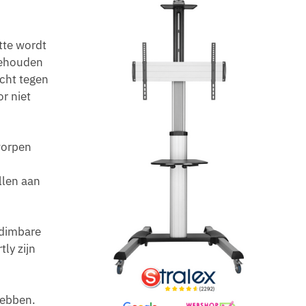
tte wordt
gehouden
echt tegen
r niet
worpen
llen aan
 dimbare
ly zijn
hebben.