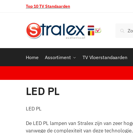
Skip
Skip
Top 10 TV Standaarden
to
to
navigation
content
Zoeken
Zoek
naar:
Home
Assortiment
TV Vloerstandaarden
LED PL
LED PL
De LED PL lampen van Stralex zijn van zeer hog
vanwege de complexiteit van deze technologie. 