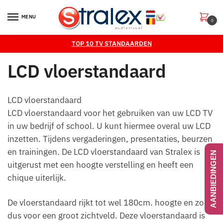
Skip
Skip
to
to
MENU
0
navigation
content
TOP 10 TV STANDAARDEN
LCD vloerstandaard
LCD vloerstandaard
LCD vloerstandaard voor het gebruiken van uw LCD TV
in uw bedrijf of school. U kunt hiermee overal uw LCD
inzetten. Tijdens vergaderingen, presentaties, beurzen
en trainingen. De LCD vloerstandaard van Stralex is
AANBIEDINGEN
uitgerust met een hoogte verstelling en heeft een
chique uiterlijk.
De vloerstandaard rijkt tot wel 180cm. hoogte en zorgt
dus voor een groot zichtveld. Deze vloerstandaard is