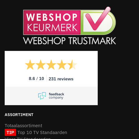
/
8.6
10
231 reviews
ASSORTIMENT
Totaalassortiment
TIP
Top 10 TV Standaarden