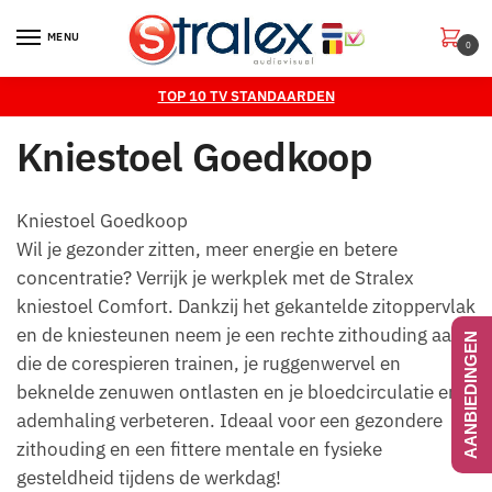
Skip
Skip
to
to
MENU
0
navigation
content
TOP 10 TV STANDAARDEN
Kniestoel Goedkoop
Kniestoel Goedkoop
Wil je gezonder zitten, meer energie en betere
concentratie? Verrijk je werkplek met de Stralex
kniestoel Comfort. Dankzij het gekantelde zitoppervlak
en de kniesteunen neem je een rechte zithouding aan
AANBIEDINGEN
die de corespieren trainen, je ruggenwervel en
beknelde zenuwen ontlasten en je bloedcirculatie en
ademhaling verbeteren. Ideaal voor een gezondere
zithouding en een fittere mentale en fysieke
gesteldheid tijdens de werkdag!