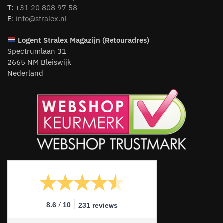
T:
+31 20 808 97 58
E:
info@stralex.nl
Logent
Stralex Magazijn (Retouradres)
Spectrumlaan 31
2665 NM Bleiswijk
Nederland
/
8.6
10
231 reviews