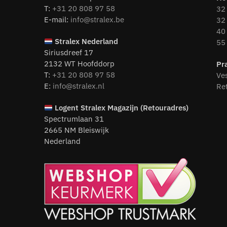
T:
+31 20 808 97 58
32 
E-mail:
info@stralex.be
32 
40 
Stralex Nederland
55 
Siriusdreef 17
2132 WT Hoofddorp
Pr
T:
+31 20 808 97 58
Ve
E:
info@stralex.nl
Re
Logent
Stralex Magazijn (Retouradres)
Spectrumlaan 31
2665 NM Bleiswijk
Nederland