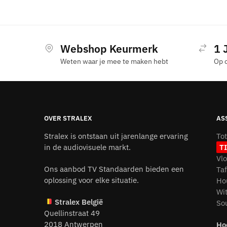
Webshop Keurmerk
1 
Weten waar je mee te maken hebt
Op 
OVER STRALEX
AS
Stralex is ontstaan uit jarenlange ervaring
To
in de audiovisuele markt.
T
Vl
Ons aanbod TV Standaarden bieden een
Ta
oplossing voor elke situatie.
Ho
Wi
Stralex België
So
Quellinstraat 49
2018 Antwerpen
Ho