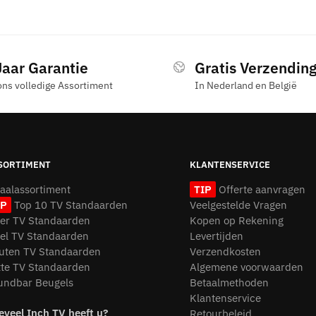
Jaar Garantie
Gratis Verzendin
ons volledige Assortiment
In Nederland en België
SORTIMENT
KLANTENSERVICE
taalassortiment
TIP
Offerte aanvragen
IP
Top 10 TV Standaarden
Veelgestelde Vragen
oer TV Standaarden
Kopen op Rekening
fel TV Standaarden
Levertijden
uten TV Standaarden
Verzendkosten
tte TV Standaarden
Algemene voorwaarden
undbar Beugels
Betaalmethoden
Klantenservice
eveel Inch TV heeft u?
Retourbeleid