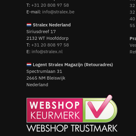
T:
+31 20 808 97 58
32 
E-mail:
info@stralex.be
32 
40 
Stralex Nederland
55 
Siriusdreef 17
2132 WT Hoofddorp
Pr
T:
+31 20 808 97 58
Ve
E:
info@stralex.nl
Re
Logent
Stralex Magazijn (Retouradres)
Spectrumlaan 31
2665 NM Bleiswijk
Nederland