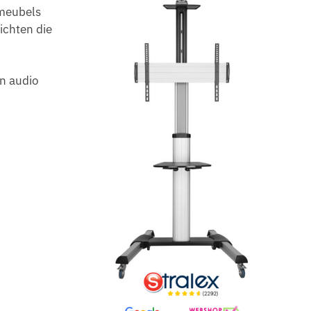
 meubels
ichten die
en audio