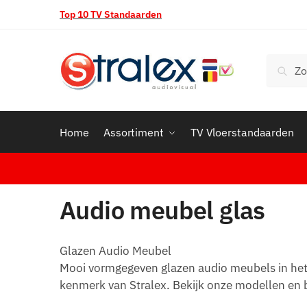
Skip
Skip
Top 10 TV Standaarden
to
to
navigation
content
Zoeken
Zoek
naar:
Home
Assortiment
TV Vloerstandaarden
Audio meubel glas
Glazen Audio Meubel
Mooi vormgegeven glazen audio meubels in het as
kenmerk van Stralex. Bekijk onze modellen en 