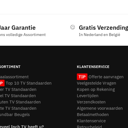
Jaar Garantie
Gratis Verzendin
ons volledige Assortiment
In Nederland en België
SORTIMENT
KLANTENSERVICE
taalassortiment
TIP
Offerte aanvragen
IP
Top 10 TV Standaarden
Veelgestelde Vragen
oer TV Standaarden
Kopen op Rekening
fel TV Standaarden
Levertijden
uten TV Standaarden
Verzendkosten
tte TV Standaarden
Algemene voorwaarden
undbar Beugels
Betaalmethoden
Klantenservice
eveel Inch TV heeft u?
Retourbeleid