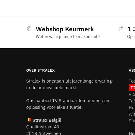
Webshop Keurmerk
1 
Weten waar je mee te maken hebt
Op 
OVER STRALEX
AS
Stralex is ontstaan uit jarenlange ervaring
To
in de audiovisuele markt.
T
Vl
Ons aanbod TV Standaarden bieden een
Ta
oplossing voor elke situatie.
Ho
Wi
Stralex België
So
Quellinstraat 49
2018 Antwerpen
Ho